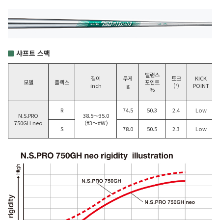
샤프트 스팩
밸런스
길이
무게
토크
KICK
모델
플렉스
포인트
inch
g
(°)
POINT
%
R
74.5
50.3
2.4
Low
N.S.PRO
38.5〜35.0
750GH neo
（#3〜#W）
S
78.0
50.5
2.3
Low