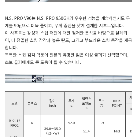
N.S. PRO V90는 N.S. PRO 950GH의 우수한 성능을 계승하면서도 무
게를 90g으로 더욱 줄이고, 무게 중심을 낮게 설계한 샤프트입니다.
이 샤프트는 강성과 스텝 패턴에 대한 철저한 분석을 바탕으로 설계되
어, 더 정밀한 스윙 감각과 높은 탄도, 그리고 부드러운 스윙 동작을 제공
합니다.
독특한 스윙 감각 덕분에 일본의 유명한 젊은 여성 골퍼가 선택했으며,
초보 골퍼에게도 큰 도움이 될 수 있습니다.
샤프트
밸런스
길이
무게
토크
KICK
모델
플렉스
포인트
inch
g
(°)
POINT
%
버트
RI-2J16
R
92.0
1.9
PRO2
39.0～35.0
51.4
Mid
15.5
（#2〜W）
SI-Y16